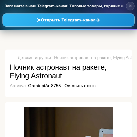
×
 Загляните в наш Telegram-канал! Топовые товары, горячие новинки
➤
→
Открыть Telegram-канал
Детские игрушки
Ночник астронавт на ракете, Flying Astro
Ночник астронавт на ракете,
Flying Astronaut
Артикул:
GrantoptAr-8755
Оставить отзыв