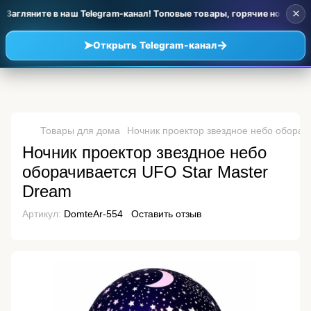
×
Загляните в наш Telegram-канал! Топовые товары, горячие новинки 
➤
→
Открыть Telegram-канал
Товары для дома
Ночник проектор звездное небо оборач
Ночник проектор звездное небо
оборачивается UFO Star Master
Dream
Артикул:
DomteAr-554
Оставить отзыв