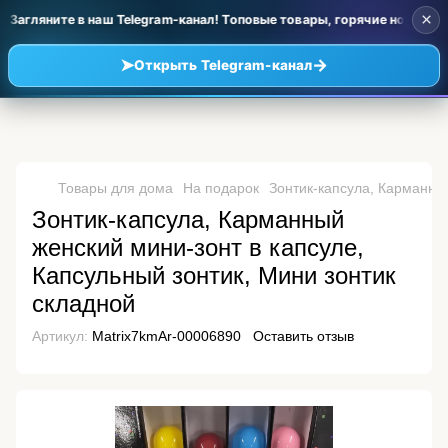
×
Загляните в наш Telegram-канал! Топовые товары, горячие новинки 
➤
→
Открыть Telegram-канал
Товары для дома
На подарок
Зонтик-капсула, Карманный
Зонтик-капсула, Карманный
женский мини-зонт в капсуле,
Капсульный зонтик, Мини зонтик
складной
Артикул:
Matrix7kmAr-00006890
Оставить отзыв