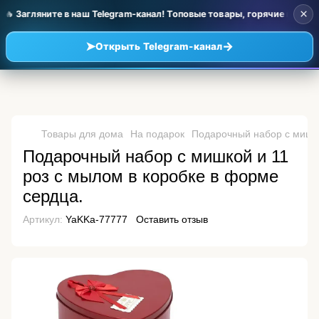
×
 Загляните в наш Telegram-канал! Топовые товары, горячие новинк
➤
→
Открыть Telegram-канал
Товары для дома
На подарок
Подарочный набор с мишко
Подарочный набор с мишкой и 11
роз с мылом в коробке в форме
сердца.
Артикул:
YaKKa-77777
Оставить отзыв