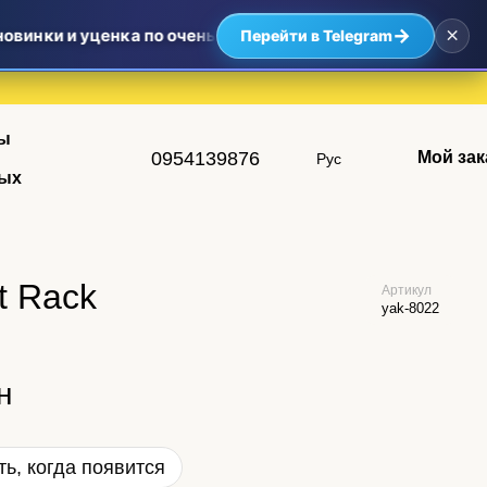
×
→
овинки и уценка по очень приятным ценам — самые выгод
Перейти в Telegram
ы
0954139876
Мой зак
Рус
ых
t Rack
Артикул
yak-8022
н
ь, когда появится