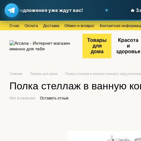
ные предложения уже ждут вас!
🔥 Заг
Перейти к основному контенту
О нас
Оплата
Доставка
Обмен и возврат
Контактная информац
Товары
Красота
для
и
дома
здоровье
Главная
Товары для дома
Полка стеллаж в ванную комнату над унитазом
Полка стеллаж в ванную ко
Нет в наличии
Оставить отзыв