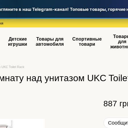
ляните в наш Telegram-канал! Топовые товары, горячие н
ия
Товар
Детские
Товары для
Спортивные
для
игрушки
автомобиля
товари
животн
 UKC Toilet Rack
мнату над унитазом UKC Toile
887 гр
Сообщит