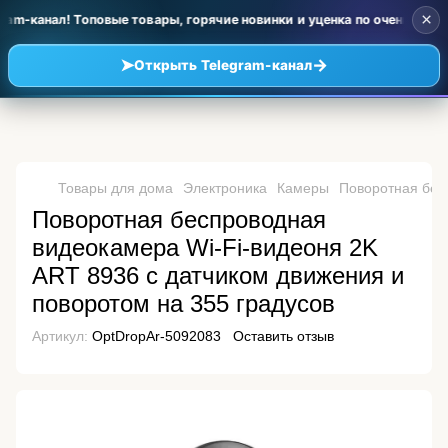
×
ram-канал! Топовые товары, горячие новинки и уценка по очень прия
➤
→
Открыть Telegram-канал
Товары для дома
Электроника
Камеры
Поворотная бес
Поворотная беспроводная
видеокамера Wi-Fi-видеоня 2K
ART 8936 с датчиком движения и
поворотом на 355 градусов
Артикул:
OptDropAr-5092083
Оставить отзыв