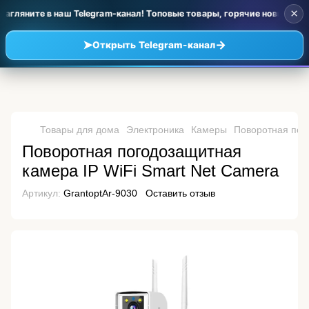
×
агляните в наш Telegram-канал! Топовые товары, горячие новинки и 
➤
→
Открыть Telegram-канал
Товары для дома
Электроника
Камеры
Поворотная пог
Поворотная погодозащитная
камера IP WiFi Smart Net Camera
Артикул:
GrantoptAr-9030
Оставить отзыв