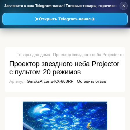
×
 Загляните в наш Telegram-канал! Топовые товары, горячие новинки 
➤
→
Открыть Telegram-канал
Товары для дома
Проектор звездного неба Projector с п
Проектор звездного неба Projector
с пультом 20 режимов
Артикул:
GmaksArcana-KX-668RF
Оставить отзыв