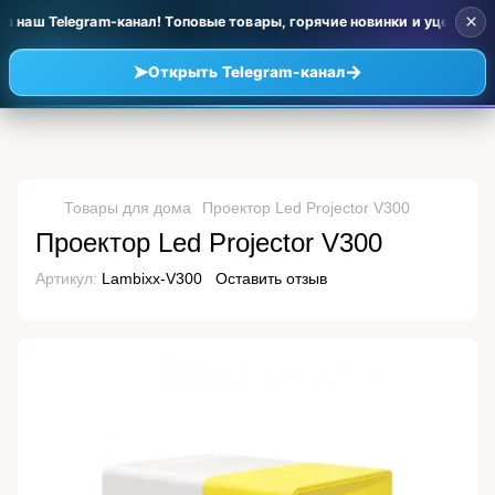
×
 наш Telegram-канал! Топовые товары, горячие новинки и уценка по 
➤
→
Открыть Telegram-канал
Товары для дома
Проектор Led Projector V300
Проектор Led Projector V300
Артикул:
Lambixx-V300
Оставить отзыв