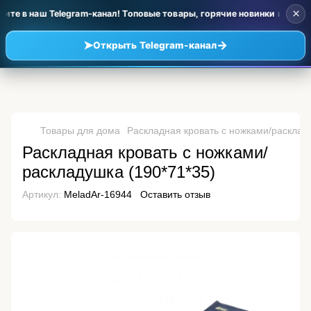
×
ите в наш Telegram-канал! Топовые товары, горячие новинки и уценк
➤
→
Открыть Telegram-канал
Товары для дома
Раскладная кровать с ножками/расклад
Раскладная кровать с ножками/
раскладушка (190*71*35)
Артикул:
MeladAr-16944
Оставить отзыв