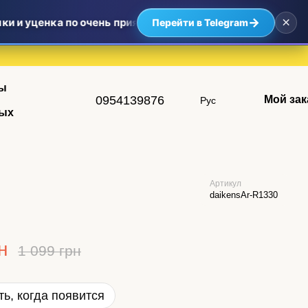
×
→
 и уценка по очень приятным ценам — самые выгодные пр
Перейти в Telegram
ы
0954139876
Мой зак
Рус
ых
Артикул
daikensAr-R1330
н
1 099 грн
ь, когда появится