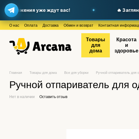
едложения уже ждут вас!
🔥 Загляните
Перейти к основному контенту
О нас
Оплата
Доставка
Обмен и возврат
Контактная информац
Товары
Красота
для
и
дома
здоровье
Главная
Товары для дома
Все для уборки
Ручной отпариватель для
Ручной отпариватель для 
Нет в наличии
Оставить отзыв