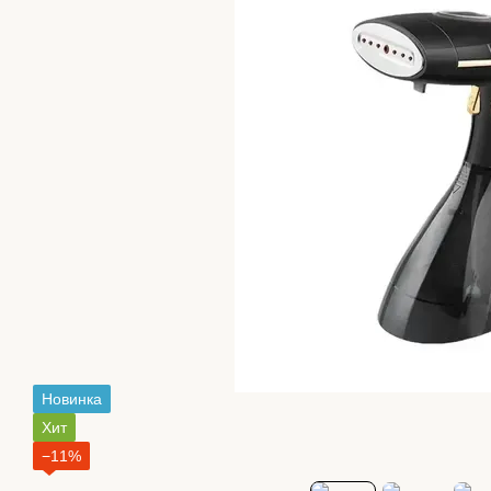
Новинка
Хит
−11%