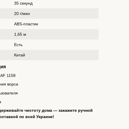
35 секунд
20 г/мин
ABS-пластик
1,65 м
Есть
Китай
ция
RAF 1158
ния ворса
ьзователя
а
держивайте чистоту дома — закажите ручной
оставкой по всей Украине!