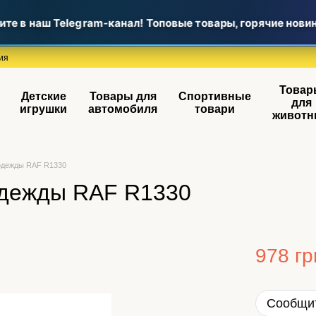
 в наш Telegram-канал! Топовые товары, горячие новинки
ия
Товар
Детские
Товары для
Спортивные
для
игрушки
автомобиля
товари
животн
 одежды RAF R1330
одежды RAF R1330
978 гр
Сообщит