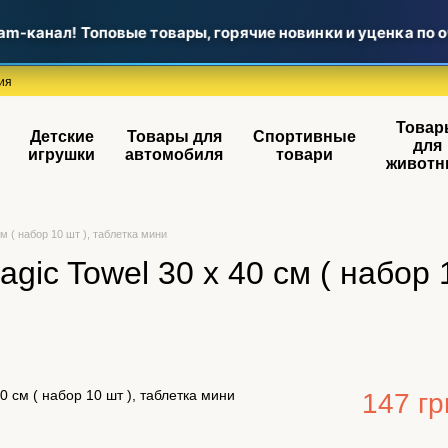
m-канал! Топовые товары, горячие новинки и уценка по 
ия
Товар
Детские
Товары для
Спортивные
для
игрушки
автомобиля
товари
животн
м ( набор 10 шт ), таблетка мини
ic Towel 30 х 40 см ( набор 1
147 гр