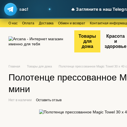
 ждут вас!
🔥 Загляните в наш Telegra
Перейти к основному контенту
О нас
Оплата
Доставка
Обмен и возврат
Контактная информац
Товары
Красота
для
и
дома
здоровье
Главная
Товары для дома
Полотенце прессованное Magic Towel 30 х 40 с
Полотенце прессованное Mag
мини
Нет в наличии
Оставить отзыв