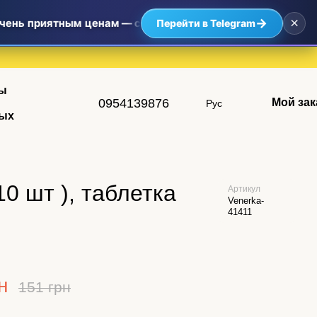
×
→
очень приятным ценам — самые выгодные предложения уже 
Перейти в Telegram
ы
0954139876
Мой зак
Рус
ых
0 шт ), таблетка
Артикул
Venerka-
41411
н
151 грн