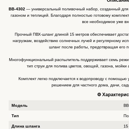
Описани
BB-4302
— универсальный поливочный набор, созданный для 
газоном и теплицей. Благодаря полностью готовому комплек
все необходимое уже вх
Прочный ПВХ-шланг длиной 15 метров обеспечивает достат
нагрузкам, воздействию солнечных лучей и регулярному ис
шланг после работы, предотвращая его п
Многофункциональный распылитель поддерживает семь режим
тип струи для полива цветов, овощей, газона, мойки
Комплект легко подключается к водопроводу с помощью 
решением для частного дома, дачи, сад
⚙️ Характери
Модель
BB
Тип
По
Длина шланга
15