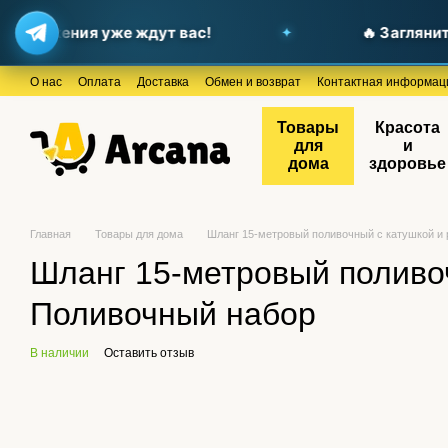
ложения уже ждут вас!
🔥 Загляните в 
Перейти к основному контенту
О нас
Оплата
Доставка
Обмен и возврат
Контактная информац
Товары
Красота
для
и
дома
здоровье
Главная
Товары для дома
Шланг 15-метровый поливочный с катушкой и
Шланг 15-метровый поливоч
Поливочный набор
В наличии
Оставить отзыв