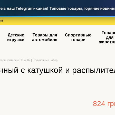
наш Telegram-канал! Топовые товары, горячие новинки и
ия
Товар
Детские
Товары для
Спортивные
для
игрушки
автомобиля
товари
животн
 распылителем BB-4302 | Поливочный набор
ный с катушкой и распылите
824 гр