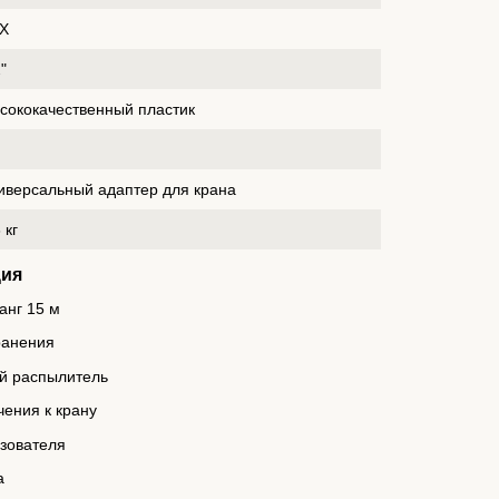
Х
"
сококачественный пластик
иверсальный адаптер для крана
 кг
ция
анг 15 м
ранения
й распылитель
ения к крану
ьзователя
а