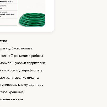
ства
для удобного полива
тель с 7 режимами работы
мобиля и уборки территории
 к износу и ультрафиолету
ает запутывание шланга
я универсальному адаптеру
атное хранение
 использование