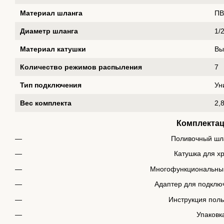
Материал шланга
ПВ
Диаметр шланга
1/2
Материал катушки
Вы
Количество режимов распыления
7
Тип подключения
Ун
Вес комплекта
2,8
Комплекта
Поливочный шл
Катушка для х
Многофункциональны
Адаптер для подключ
Инструкция пол
Упаковк