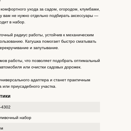
е
комфортного ухода за садом, огородом, клумбами,
ту вам не нужно отдельно подбирать аксессуары —
одит в набор.
очный радиус работы, устойчив к механическим
пользованию. Катушка помогает быстро сматывать
ерекручивание и запутывание.
ов работы, что позволяет подобрать оптимальный
 автомобиля или очистки садовых дорожек.
универсального адаптера и станет практичным
а или приусадебного участка.
стики
-4302
ливочный набор
 м