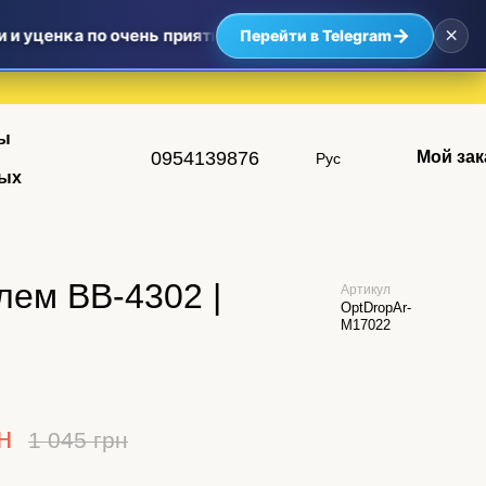
×
→
 уценка по очень приятным ценам — самые выгодные предл
Перейти в Telegram
ы
0954139876
Мой зак
Рус
ых
лем BB-4302 |
Артикул
OptDropAr-
M17022
н
1 045 грн