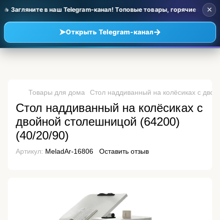
×
 Загляните в наш Telegram-канал! Топовые товары, горячие новинк
➤
→
Открыть Telegram-канал
Товары для дома
Стол наддиванный на колёсиках с двойн
Стол наддиванный на колёсиках с
двойной столешницой (64200)
(40/20/90)
Артикул:
MeladAr-16806
Оставить отзыв