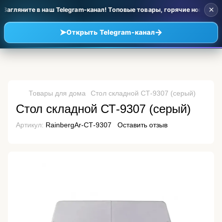
×
Загляните в наш Telegram-канал! Топовые товары, горячие новинки 
➤
→
Открыть Telegram-канал
Товары для дома
Стол складной СТ-9307 (серый)
Стол складной СТ-9307 (серый)
Артикул:
RainbergAr-СТ-9307
Оставить отзыв