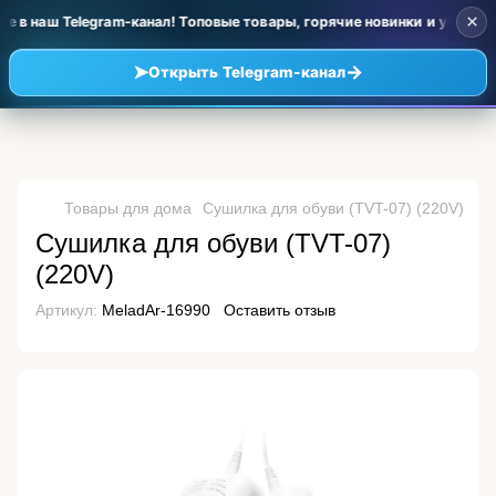
×
 в наш Telegram-канал! Топовые товары, горячие новинки и уценка п
➤
→
Открыть Telegram-канал
Товары для дома
Сушилка для обуви (TVT-07) (220V)
Сушилка для обуви (TVT-07)
(220V)
Артикул:
MeladAr-16990
Оставить отзыв