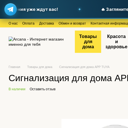
ложения уже ждут вас!
🔥 Загляните в 
Перейти к основному контенту
О нас
Оплата
Доставка
Обмен и возврат
Контактная информац
Товары
Красота
для
и
дома
здоровье
Главная
Товары для дома
Сигнализация для дома APP TUYA
Сигнализация для дома A
В наличии
Оставить отзыв