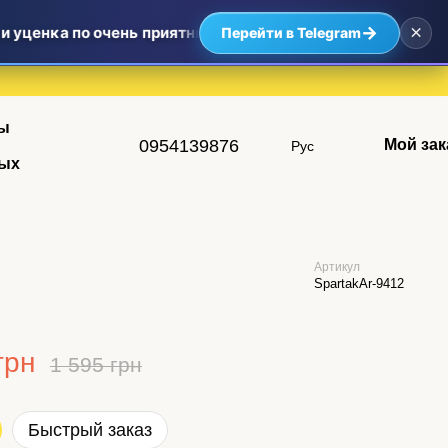
×
→
 уценка по очень приятным ценам — самые выгодные пред
Перейти в Telegram
ы
0954139876
Мой зак
Рус
ых
Артикул
SpartakAr-9412
грн
1 595 грн
Быстрый заказ