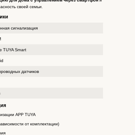
цию для дома с управлением через смартфон
и
асность своей семьи.
ики
нная сигнализация
M
е TUYA Smart
id
проводных датчиков
в
ция
лизации APP TUYA
зависимости от комплектации)
ния