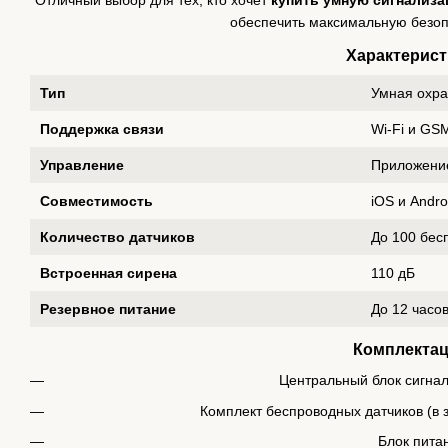
Отличный выбор для тех, кто хочет
купить умную сигнализа
обеспечить максимальную безоп
Характерист
Тип
Умная охра
Поддержка связи
Wi-Fi и GS
Управление
Приложени
Совместимость
iOS и Andro
Количество датчиков
До 100 бес
Встроенная сирена
110 дБ
Резервное питание
До 12 часо
Комплекта
Центральный блок сигна
Комплект беспроводных датчиков (в 
Блок пита