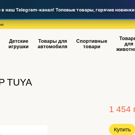
наш Telegram-канал! Топовые товары, горячие новинки и
ия
Товар
Детские
Товары для
Спортивные
для
игрушки
автомобиля
товари
животн
PP TUYA
1 454 
Купить