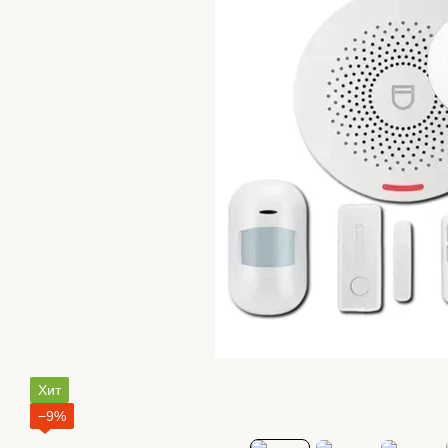
Хит
−9%