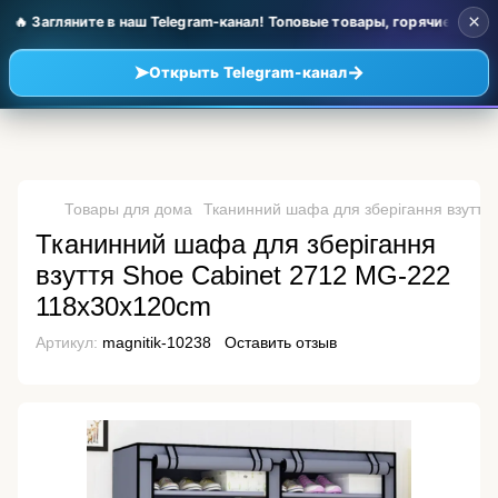
×
🔥 Загляните в наш Telegram-канал! Топовые товары, горячие новин
➤
→
Открыть Telegram-канал
Товары для дома
Тканинний шафа для зберігання взуття
Тканинний шафа для зберігання
взуття Shoe Cabinet 2712 MG-222
118x30x120cm
Артикул:
magnitik-10238
Оставить отзыв