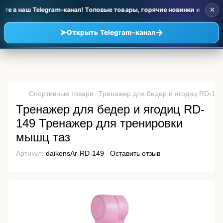
×
те в наш Telegram-канал! Топовые товары, горячие новинки и уценка
➤
→
Открыть Telegram-канал
Спортивные товари
Тренажер для бедер и ягодиц RD-14
Тренажер для бедер и ягодиц RD-
149 Тренажер для тренировки
мышц таз
Артикул:
daikensAr-RD-149
Оставить отзыв