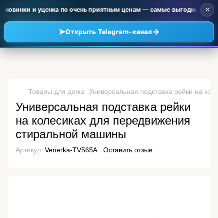
×
е новинки и уценка по очень приятным ценам — самые выгодные предл
➤
→
Открыть Telegram-канал
Товары для дома
Универсальная подставка рейки на ко
Универсальная подставка рейки
на колесиках для передвижения
стиральной машины
Артикул:
Venerka-TV565A
Оставить отзыв