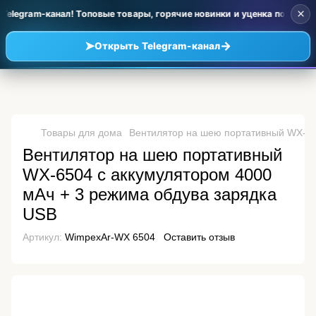
×
Telegram-канал! Топовые товары, горячие новинки и уценка по очен
➤
→
Открыть Telegram-канал
Товары для дома
Вентилятор на шею портативный WX-65
Вентилятор на шею портативный
WX-6504 с аккумулятором 4000
мАч + 3 режима обдува зарядка
USB
Артикул:
WimpexAr-WX 6504
Оставить отзыв