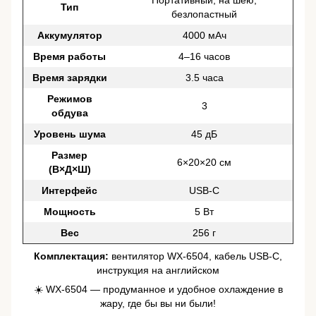
Портативный, на шею,
Тип
безлопастный
Аккумулятор
4000 мАч
Время работы
4–16 часов
Время зарядки
3.5 часа
Режимов
3
обдува
Уровень шума
45 дБ
Размер
6×20×20 см
(В×Д×Ш)
Интерфейс
USB-C
Мощность
5 Вт
Вес
256 г
Комплектация:
вентилятор WX-6504, кабель USB-C,
инструкция на английском
☀️ WX-6504 — продуманное и удобное охлаждение в
жару, где бы вы ни были!