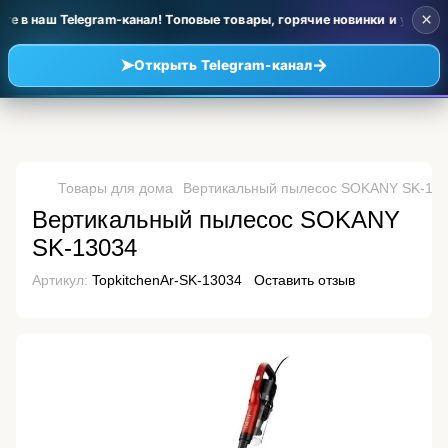
×
 в наш Telegram-канал! Топовые товары, горячие новинки и уценка 
➤
→
Открыть Telegram-канал
Товары для дома
Вертикальный пылесос SOKANY SK-13
Вертикальный пылесос SOKANY
SK-13034
Артикул:
TopkitchenAr-SK-13034
Оставить отзыв