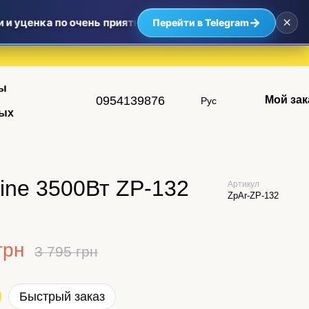
×
→
 уценка по очень приятным ценам — самые выгодные пред
Перейти в Telegram
ы
0954139876
Мой зак
Рус
ых
ine 3500Вт ZP-132
Артикул
ZpAr-ZP-132
грн
3 795 грн
Быстрый заказ