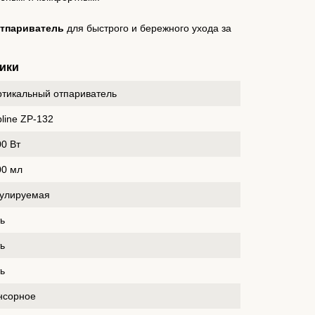
отпариватель
для быстрого и бережного ухода за
ики
ртикальный отпариватель
line ZP-132
00 Вт
00 мл
гулируемая
ь
ь
ь
нсорное