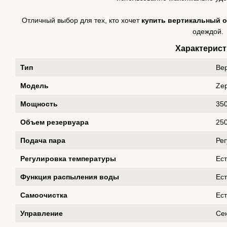
Отличный выбор для тех, кто хочет
купить вертикальный 
одеждой.
Характерист
Тип
Ве
Модель
Zep
Мощность
35
Объем резервуара
25
Подача пара
Ре
Регулировка температуры
Ест
Функция распыления воды
Ест
Самоочистка
Ест
Управление
Се