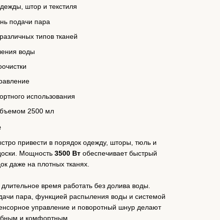
дежды, штор и текстиля
нь подачи пара
различных типов тканей
ления воды
оочистки
равление
ортного использования
объемом 2500 мл
е
тро привести в порядок одежду, шторы, тюль и
 доски. Мощность
3500 Вт
обеспечивает быстрый
ок даже на плотных тканях.
 длительное время работать без долива воды.
дачи пара, функцией распыления воды и системой
 Сенсорное управление и поворотный шнур делают
обным и комфортным.