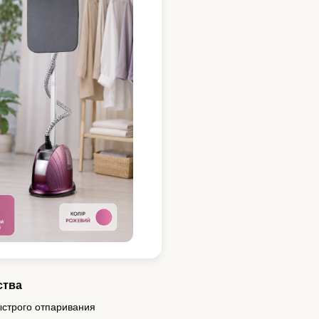
ства
ыстрого отпаривания