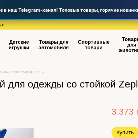
 наш Telegram-канал! Топовые товары, горячие новинки и
ия
Товар
Детские
Товары для
Спортивные
для
игрушки
автомобиля
товари
животн
йкой Zepline 3500Вт ZP-132
 для одежды со стойкой Zepl
3 373 
Купить