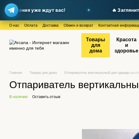
ложения уже ждут вас!
🔥 Загляните в
Перейти к основному контенту
О нас
Оплата
Доставка
Обмен и возврат
Контактная информац
Товары
Красота
для
и
дома
здоровье
Главная
Товары для дома
Отпариватель вертикальный для одежды со сто
Отпариватель вертикальный
В наличии
Оставить отзыв