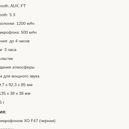
ooth, AUX, FT
ooth: 5.3
колонки: 1200 мАч
микрофона: 500 мАч
ния: до 4 часов
и: 3 часа
пластик
оздания атмосферы
м для мощного звука
,7 х 92,3 х 85 мм
35 х 38 х 38 мм
6 г
ия:
 микрофоном XO F47 (черная)