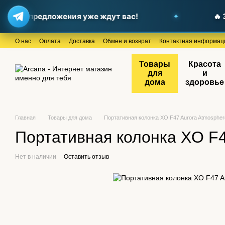
дные предложения уже ждут вас!
🔥 За
Перейти к основному контенту
О нас
Оплата
Доставка
Обмен и возврат
Контактная информац
Товары
Красота
для
и
дома
здоровье
Главная
Товары для дома
Портативная колонка XO F47 Aurora Atmosphere
Портативная колонка XO F4
Нет в наличии
Оставить отзыв