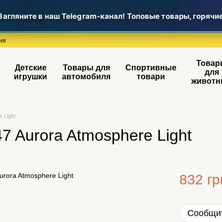
гляните в наш Telegram-канал! Топовые товары, горячие 
ия
Товар
Детские
Товары для
Спортивные
для
игрушки
автомобиля
товари
животн
 Light
7 Aurora Atmosphere Light
832 гр
Сообщит