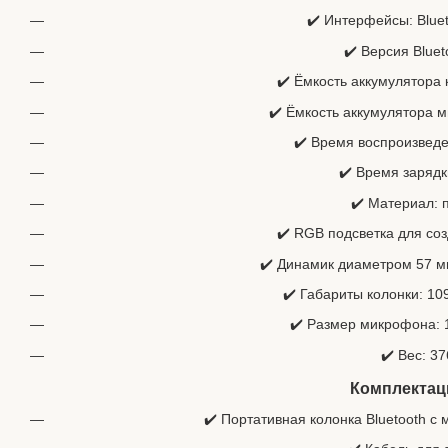
✔️ Интерфейсы: Bluet
✔️ Версия Bluet
✔️ Ёмкость аккумулятора 
✔️ Ёмкость аккумулятора 
✔️ Время воспроизведе
✔️ Время зарядк
✔️ Материал: 
✔️ RGB подсветка для с
✔️ Динамик диаметром 57 м
✔️ Габариты колонки: 109
✔️ Размер микрофона: 1
✔️ Вес: 37
Комплектац
✔️ Портативная колонка Bluetooth с