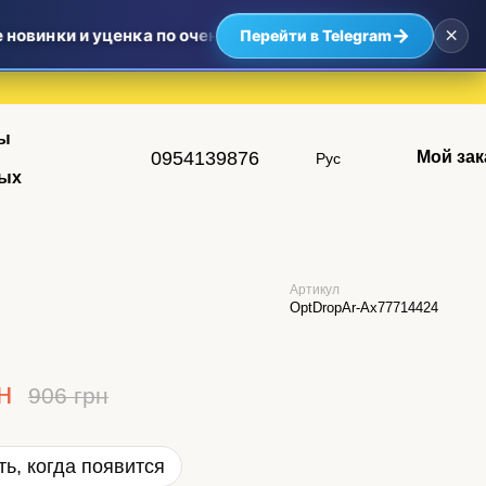
×
→
новинки и уценка по очень приятным ценам — самые выго
Перейти в Telegram
ы
0954139876
Мой зак
Рус
ых
Артикул
OptDropAr-Ax77714424
н
906 грн
ь, когда появится