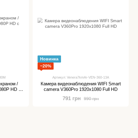
Новинка
−20%
G30M
Артикул: Venera7kmAr-VEN-360-13A
экраном /
Камера видеонаблюдения WIFI Smart
080P HD с
camera V360Pro 1920x1080 Full HD
791 грн
990 грн