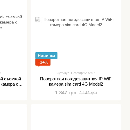
Новинка
−14%
5
Артикул: GrantoptAr-5807
ой съемкой
Поворотная погодозащитная IP WiFi
i камера с
камера sim card 4G Model2
ом
1 847 грн
2 145 грн