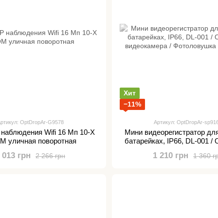
Хит
−11%
ртикул: OptDropAr-G9578
Артикул: OptDropAr-sp91
 наблюдения Wifi 16 Мп 10-Х
Мини видеорегистратор для
M уличная поворотная
батарейках, IP66, DL-001 /
видеокамера / Фотоловушка
 013 грн
1 210 грн
2 266 грн
1 360 г