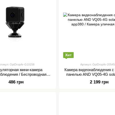
Хит
ртикул: OptDropAr-G10158
Артикул: OptDropAr-20545
уляторная мини-камера
Камера видеонаблюдения с
блюдения / Беспроводная
панелью AND VQ05-4G sol
7-X6D с Wi Fi / Портативная
app380 / Камера уличная
486 грн
2 199 грн
амера с подставкой