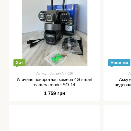
Хит
Новинка
Артикул: JumpexAr-4826
А
Уличная поворотная камера 4G smart
Аккум
camera model SO-14
видеона
камера P
1 759 грн
к