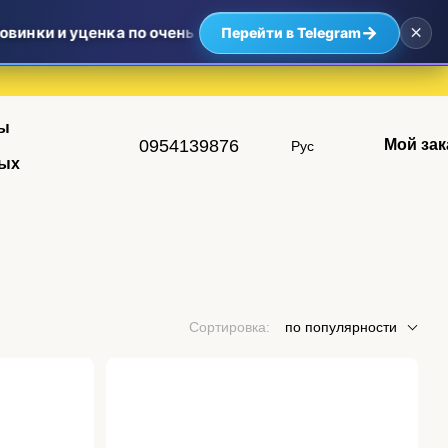
×
→
винки и уценка по очень приятным ценам — самые выгодн
Перейти в Telegram
ы
0954139876
Мой зак
Рус
ых
Сортировка:
по популярности