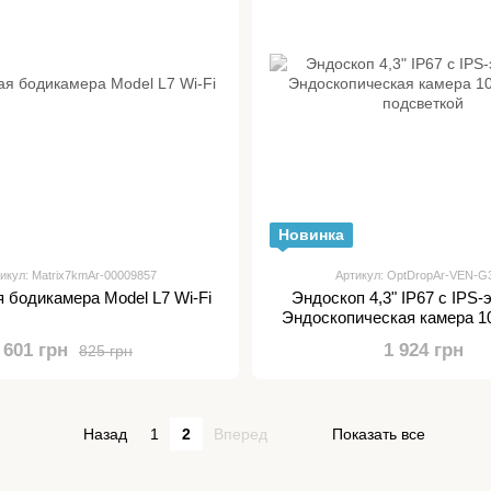
Новинка
икул: Matrix7kmAr-00009857
Артикул: OptDropAr-VEN-
 бодикамера Model L7 Wi-Fi
Эндоскоп 4,3" IP67 с IPS-
Эндоскопическая камера 1
подсветкой
601 грн
1 924 грн
825 грн
Назад
1
2
Вперед
Показать все