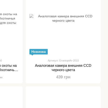
Новинка
60
Артикул: GrantoptAr-2015
 охоты на
Аналоговая камера внешняя CCD
 Охотничья
черного цвета
 для охоты
439 грн
рн