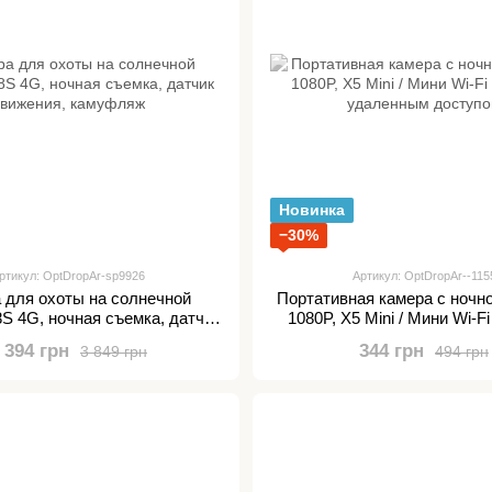
Новинка
−30%
ртикул: OptDropAr-sp9926
Артикул: OptDropAr--115
 для охоты на солнечной
Портативная камера с ночн
S 4G, ночная съемка, датчик
1080P, X5 Mini / Мини Wi-F
вижения, камуфляж
удаленным доступ
 394 грн
344 грн
3 849 грн
494 грн