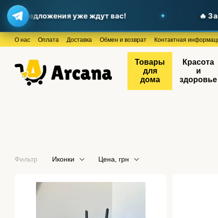
ые предложения уже ждут вас!
🔥 Загл
Перейти к основному контенту
О нас
Оплата
Доставка
Обмен и возврат
Контактная информац
Товары
Красота
для
и
дома
здоровье
Фильтр
Иконки
Цена, грн