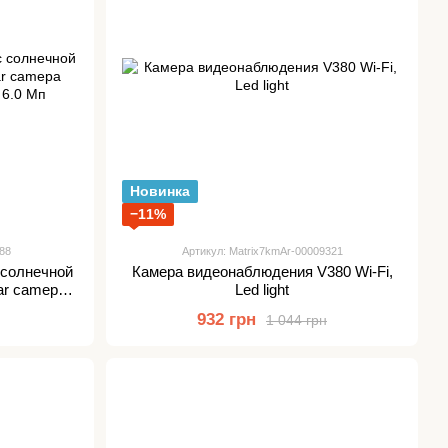
Новинка
−11%
88
Артикул: Matrix7kmAr-00009321
 солнечной
Камера видеонаблюдения V380 Wi-Fi,
ar camepa
Led light
 6.0 Мп
932 грн
1 044 грн