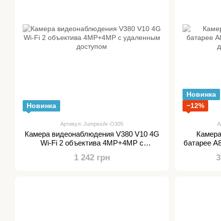
Новинка
Новинка
−12%
Артикул: JumpexAr-О305
А
Камера видеонаблюдения V380 V10 4G
Камера
Wi-Fi 2 объектива 4MP+4MP с
батарее A8
удаленным доступом
д
1 242 грн
3