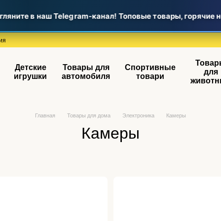
яните в наш Telegram-канал! Топовые товары, горячие но
ия
Товар
Детские
Товары для
Спортивные
для
игрушки
автомобиля
товари
животн
Главная
Товары для дома
Электроника
Камеры
Камеры