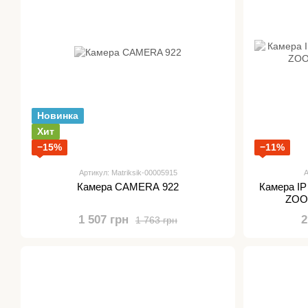
Новинка
Хит
−15%
−11%
Артикул: Matriksik-00005915
А
Камера CAMERA 922
Камера IP
ZOO
1 507 грн
2
1 763 грн