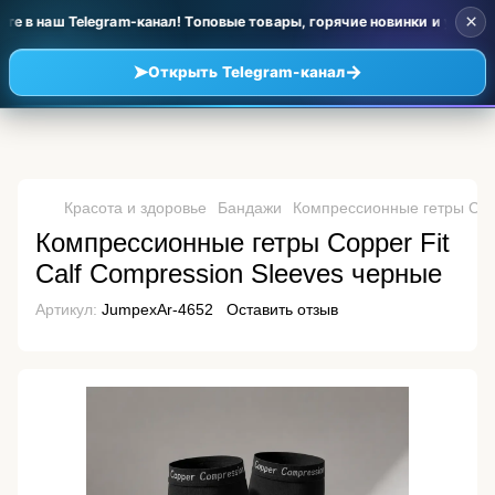
×
е в наш Telegram-канал! Топовые товары, горячие новинки и уценка 
➤
→
Открыть Telegram-канал
Красота и здоровье
Бандажи
Компрессионные гетры Copp
Компрессионные гетры Copper Fit
Calf Compression Sleeves черные
Артикул:
JumpexAr-4652
Оставить отзыв