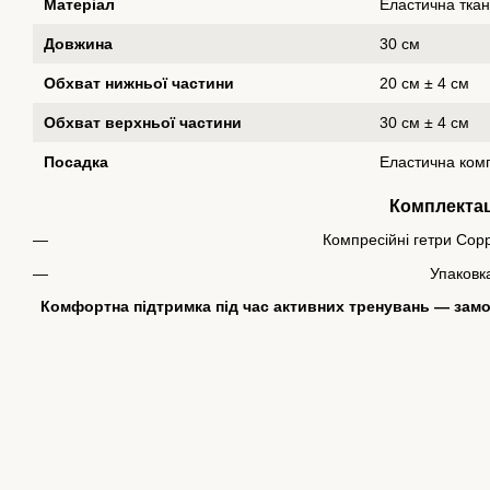
Матеріал
Еластична тка
Довжина
30 см
Обхват нижньої частини
20 см ± 4 см
Обхват верхньої частини
30 см ± 4 см
Посадка
Еластична ком
Комплектац
Компресійні гетри Copp
Упаковк
Комфортна підтримка під час активних тренувань — замов