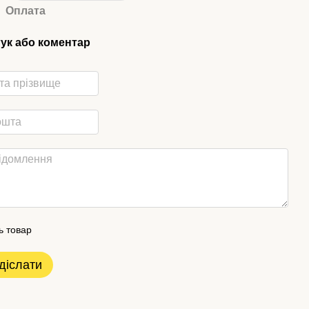
Оплата
гук або коментар
ь товар
діслати