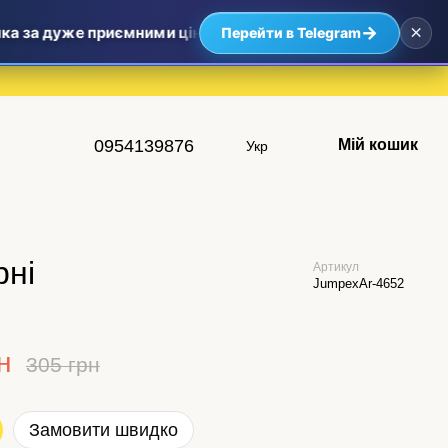
×
→
 за дуже приємними цінами — найвигідніші пропозиції вже 
Перейти в Telegram
0954139876
Мій кошик
Укр
рні
Артикул
JumpexAr-4652
н
305 грн
Замовити швидко