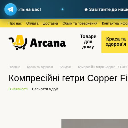
чекають на вас!
🔥 Завітайте до нашого 
Перейти до основного контенту
Про нас
Оплата
Доставка
Обмін та повернення
Контактна інфо
Товари
Краса та
для
здоров'я
дому
Головна
Краса та здоров'я
Бандажі
Компресійні гетри Copper Fit Calf
Компресійні гетри Copper Fi
В наявності
Написати відгук