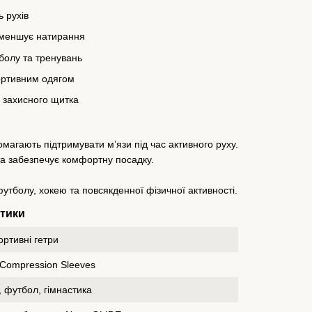
 рухів
зменшує натирання
тболу та тренувань
ортивним одягом
ї захисного щитка
магають підтримувати м’язи під час активного руху.
а забезпечує комфортну посадку.
футболу, хокею та повсякденної фізичної активності.
стики
ортивні гетри
f Compression Sleeves
, футбол, гімнастика