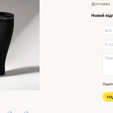
Доставка
Новий від
Оцініт
На