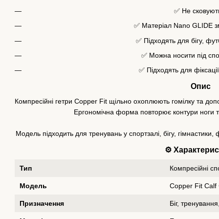
✅ Не сковують
✅ Матеріал Nano GLIDE 
✅ Підходять для бігу, фу
✅ Можна носити під сп
✅ Підходять для фіксаці
Опис
Компресійні гетри Copper Fit щільно охоплюють гомілку та допо
Ергономічна форма повторює контури ноги т
Модель підходить для тренувань у спортзалі, бігу, гімнастики, 
⚙️ Характери
Тип
Компресійні сп
Модель
Copper Fit Cal
Призначення
Біг, тренування