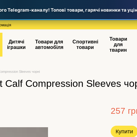
Telegram-каналу! Топові товари, гарячі новинки та уцінка
рмація
Товари
Дитячі
Товари для
Спортивні
для
іграшки
автомобіля
товари
тварин
 Compression Sleeves чорні
t Calf Compression Sleeves чо
257 гр
Купити