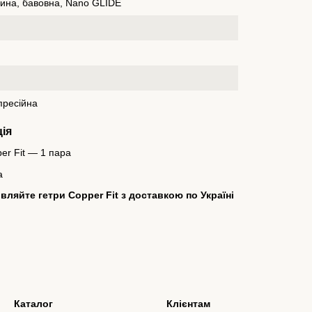
нина, бавовна, Nano GLIDE
пресійна
ія
er Fit — 1 пара
а
ляйте гетри Copper Fit з доставкою по Україні
Каталог
Клієнтам