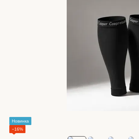
Новинка
−16%