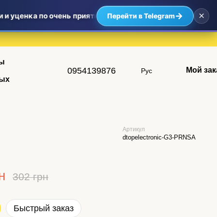
×
→
и уценка по очень приятным ценам — самые выгодные пред
Перейти в Telegram
ы
0954139876
Мой зак
Рус
ых
Артикул
dtopelectronic-G3-PRNSA
н
302 грн
Быстрый заказ