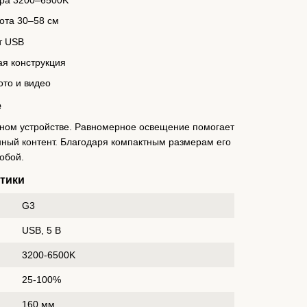
ота 30–58 см
т USB
я конструкция
то и видео
е
дном устройстве. Равномерное освещение помогает
енный контент. Благодаря компактным размерам его
собой.
стики
G3
USB, 5 В
3200-6500K
25-100%
160 мм