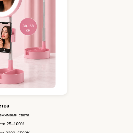
ства
режимами света
ости 25–100%
ура 3200–6500K