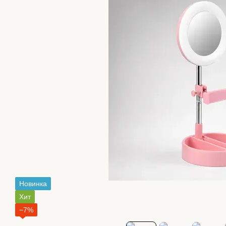
Новинка
Хит
−7%