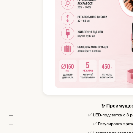
✨ Преимуще
✅ LED-подсветка с 3 
✅ Регулировка ярк
✅ Цветовая температ