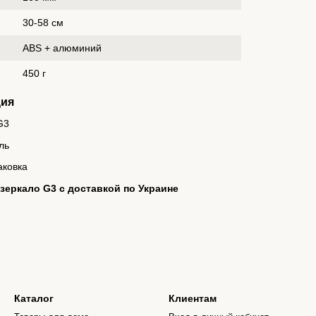
30-58 см
ABS + алюминий
450 г
ция
G3
ль
аковка
зеркало G3 с доставкой по Украине
Каталог
Клиентам