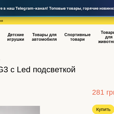
 наш Telegram-канал! Топовые товары, горячие новинки 
ия
Товар
Детские
Товары для
Спортивные
для
игрушки
автомобиля
товари
животн
й
G3 с Led подсветкой
281 гр
Купить