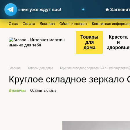
дложения уже ждут вас!
🔥 Загляните в
Перейти к основному контенту
О нас
Оплата
Доставка
Обмен и возврат
Контактная информац
Товары
Красота
для
и
дома
здоровье
Главная
Товары для дома
Круглое складное зеркало G3 с Led подсветко
Круглое складное зеркало 
В наличии
Оставить отзыв