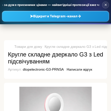
×
а за дуже приємними цінами — найвигідніші пропозиції вже чекають на 
➤
→
Відкрити Telegram-канал
Товари для дому
Кругле складне дзеркало G3 з Led підсв
Кругле складне дзеркало G3 з Led
підсвічуванням
Артикул:
dtopelectronic-G3-PRNSA
Написати відгук