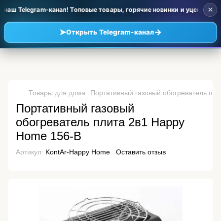
×
наш Telegram-канал! Топовые товары, горячие новинки и уценка по о
➤
→
Открыть Telegram-канал
Товары для дома
Портативный газовый обогреватель пли
Портативный газовый
обогреватель плита 2в1 Happy
Home 156-В
Артикул:
KontAr-Happy Home
Оставить отзыв