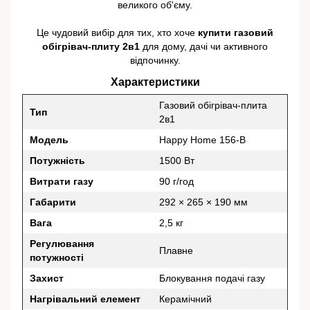
великого об'єму.
Це чудовий вибір для тих, хто хоче
купити газовий
обігрівач-плиту 2в1
для дому, дачі чи активного
відпочинку.
Характеристики
Газовий обігрівач-плита
Тип
2в1
Модель
Happy Home 156-B
Потужність
1500 Вт
Витрати газу
90 г/год
Габарити
292 × 265 × 190 мм
Вага
2,5 кг
Регулювання
Плавне
потужності
Захист
Блокування подачі газу
Нагрівальний елемент
Керамічний