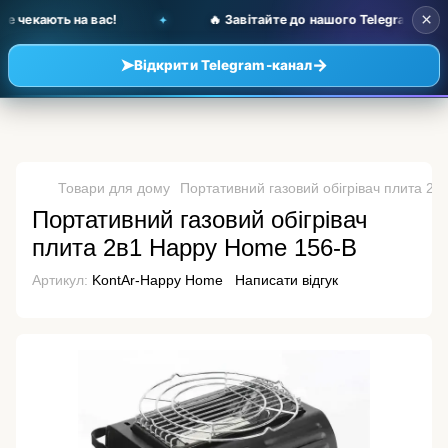
×
чекають на вас!
🔥 Завітайте до нашого Telegram-каналу
➤
→
Відкрити Telegram-канал
Товари для дому
Портативний газовий обігрівач плита 2
Портативний газовий обігрівач
плита 2в1 Happy Home 156-В
Артикул:
KontAr-Happy Home
Написати відгук