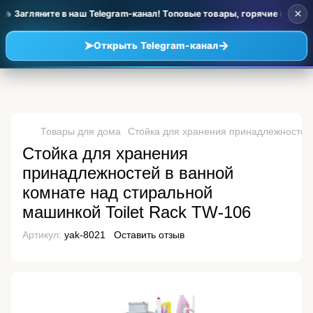
×
 Загляните в наш Telegram-канал! Топовые товары, горячие новинк
➤
→
Открыть Telegram-канал
Товары для дома
Стойка для хранения принадлежностей 
Стойка для хранения
принадлежностей в ванной
комнате над стиральной
машинкой Toilet Rack TW-106
Артикул:
yak-8021
Оставить отзыв