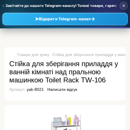
×
 Завітайте до нашого Telegram-каналу! Топові товари, гарячі новинки
➤
→
Відкрити Telegram-канал
Товари для дому
Стійка для зберігання приладдя у ванні
Стійка для зберігання приладдя у
ванній кімнаті над пральною
машинкою Toilet Rack TW-106
Артикул:
yak-8021
Написати відгук