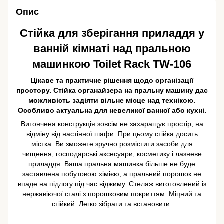
Опис
Стійка для зберігання приладдя у
ванній кімнаті над пральною
машинкою Toilet Rack TW-106
Цікаве та практичне рішення щодо організації
простору. Стійка органайзера на пральну машину дає
можливість задіяти вільне місце над технікою.
Особливо актуальна для невеликої ванної або кухні.
Витончена конструкція зовсім не захаращує простір, на
відміну від настінної шафи. При цьому стійка досить
містка. Ви зможете зручно розмістити засоби для
чищення, господарські аксесуари, косметику і лазневе
приладдя. Ваша пральна машинка більше не буде
заставлена побутовою хімією, а пральний порошок не
впаде на підлогу під час віджиму. Стелаж виготовлений із
нержавіючої сталі з порошковим покриттям. Міцний та
стійкий. Легко зібрати та встановити.