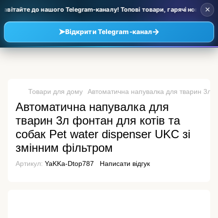
×
авітайте до нашого Telegram-каналу! Топові товари, гарячі новинки та
➤
→
Відкрити Telegram-канал
Товари для дому
Автоматична напувалка для тварин 3л фо
Автоматична напувалка для
тварин 3л фонтан для котів та
собак Pet water dispenser UKC зі
змінним фільтром
Артикул:
YaKKa-Dtop787
Написати відгук