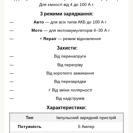
Для ємності від 4 до 100 А·г.
3 режими заряджання:
Авто
— для всіх типів АКБ до 100 А·г
️
Мото
— для мотоакумуляторів 4–30 А·г
⚡
Repair
— режим відновлення
️ Захисти:
Від перенапруги
Від перегріву
Від короткого замикання
Від перезарядки
⚡ Від зміни полярності
Від надструмів
Характеристики:
Тип
Імпульсний зарядний пристрій
Потужність
5 Ампер