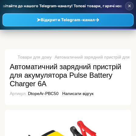
×
вітайте до нашого Telegram-каналу! Топові товари, гарячі новинки та 
➤
→
Відкрити Telegram-канал
Товари для дому
Автоматичний зарядний пристрій для аку
Автоматичний зарядний пристрій
для акумулятора Pulse Battery
Charger 6A
Артикул:
DtopeAr-PBC50
Написати відгук