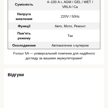
4–100 А·г, AGM / GEL / WET /
Сумісність
VRLA / Ca
Напруга
220V / 50Hz
живлення
Функції
Авто, Мото, Ремонт
Пам’ять
Так
режиму
Охолодження
Автоматичне з кулером
Foxsur 5A — універсальний помічник для надійного
догляду за вашими акумуляторами!
Відгуки