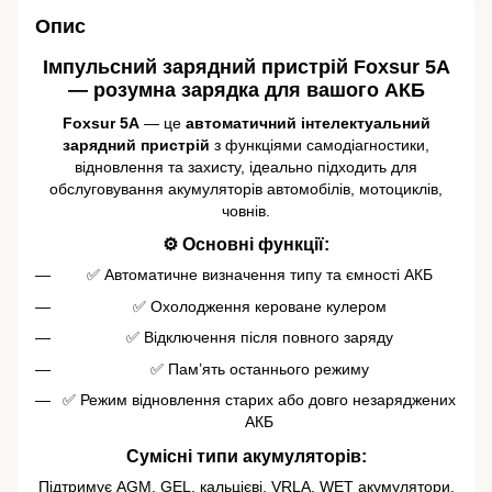
Опис
Імпульсний зарядний пристрій Foxsur 5A
— розумна зарядка для вашого АКБ
Foxsur 5A
— це
автоматичний інтелектуальний
зарядний пристрій
з функціями самодіагностики,
відновлення та захисту, ідеально підходить для
обслуговування акумуляторів автомобілів, мотоциклів,
човнів.
⚙️ Основні функції:
✅ Автоматичне визначення типу та ємності АКБ
✅ Охолодження кероване кулером
✅ Відключення після повного заряду
✅ Пам’ять останнього режиму
✅ Режим відновлення старих або довго незаряджених
АКБ
Сумісні типи акумуляторів:
Підтримує AGM, GEL, кальцієві, VRLA, WET акумулятори.