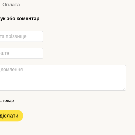
Оплата
гук або коментар
ь товар
діслати