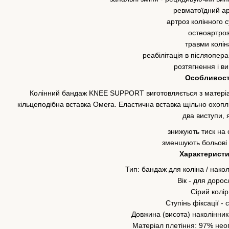
ревматоїдний ар
артроз колінного с
остеоартроз
травми колін
реабілітація в післяопера
розтягнення і ви
Особливост
Колінний бандаж KNEE SUPPORT виготовляється з матеріал
кільцеподібна вставка Омега. Еластична вставка щільно охоплю
два виступи, я
знижують тиск на 
зменшують больові 
Характеристи
Тип: бандаж для коліна / накол
Вік - для дорос
Сірий колір
Ступінь фіксації -
Довжина (висота) наколінника
Матеріал плетіння: 97% нео