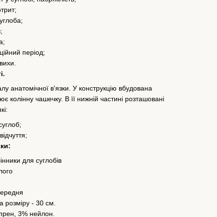
трит;
углоба;
;
а;
ційний період;
вихи.
і.
у анатомічної в'язки. У конструкцію вбудована
є колінну чашечку. В її нижній частині розташовані
кі:
суглоб;
відчуття;
ки:
інники для суглобів
лого
 середня
 розміру - 30 см.
прен, 3% нейлон.