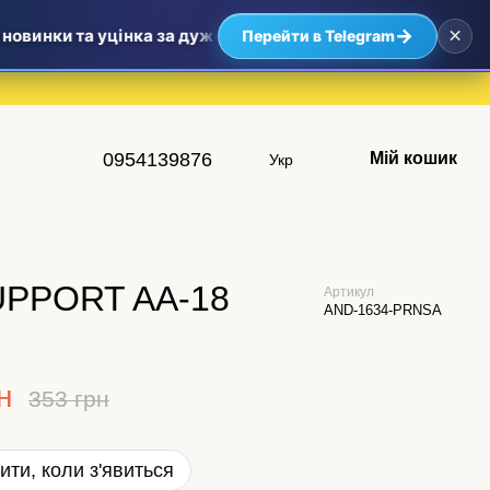
×
→
овинки та уцінка за дуже приємними цінами — найвигідніші
Перейти в Telegram
0954139876
Мій кошик
Укр
SUPPORT AA-18
Артикул
AND-1634-PRNSA
н
353 грн
ити, коли з'явиться