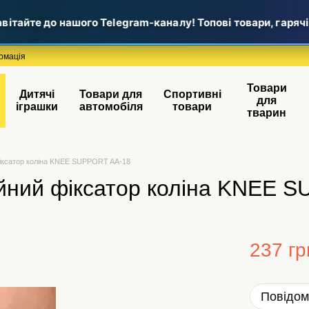
ітайте до нашого Telegram-каналу! Топові товари, гарячі н
рмація
Товари
Дитячі
Товари для
Спортивні
для
іграшки
автомобіля
товари
тварин
фіксатор коліна KNEE SUPPORT AA-18
ійний фіксатор коліна KNEE 
237 гр
Повідом