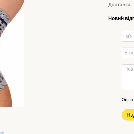
Доставка
Новий від
Оцініт
На