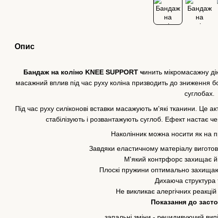
Опис
Бандаж на коліно KNEE SUPPORT ч
инить мікромасажну ді
масажний вплив під час руху коліна призводить до зниження б
суглобах.
Під час руху силіконові вставки масажують м'які тканини. Це акт
стабілізують і розвантажують суглоб. Ефект настає че
Наколінник можна носити як на пра
Завдяки еластичному матеріалу виготов
М'який контрфорс захищає й
Плоскі пружини оптимально захищаю
Дихаюча структура 
Не викликає алергічних реакцій
Показання до заст
запальні зміни - рецидивуючий випіт