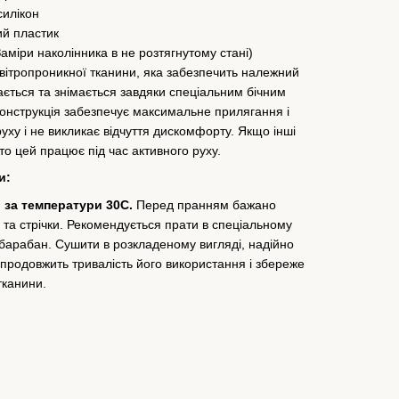
силікон
ий пластик
(Заміри наколінника в не розтягнутому стані)
ітропроникної тканини, яка забезпечить належний
ається та знімається завдяки спеціальним бічним
 конструкція забезпечує максимальне прилягання і
руху і не викликає відчуття дискомфорту. Якщо інші
 то цей працює під час активного руху.
и:
 за температури 30C.
Перед пранням бажано
і та стрічки. Рекомендується прати в спеціальному
 барабан. Сушити в розкладеному вигляді, надійно
продовжить тривалість його використання і збереже
тканини.