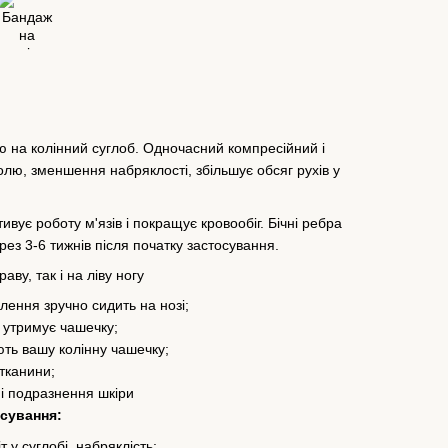
ю на колінний суглоб. Одночасний компресійний і
олю, зменшення набряклості, збільшує обсяг рухів у
ивує роботу м'язів і покращує кровообіг. Бічні ребра
рез 3-6 тижнів після початку застосування.
ву, так і на ліву ногу
лення зручно сидить на нозі;
 утримує чашечку;
ть вашу колінну чашечку;
тканини;
 і подразнення шкіри
осування:
 у суглобі, набряклість;