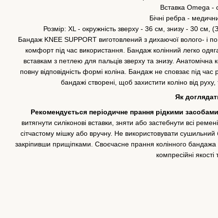
Вставка Omega - 
Бічні ребра - медичн
Розмір: XL - окружність зверху - 36 см, знизу - 30 см, 
Бандаж KNEE SUPPORT виготовлений з дихаючої волого- і пов
комфорт під час використання. Бандаж колінний легко одяг
вставкам з петлею для пальців зверху та знизу. Анатомічна
повну відповідність формі коліна. Бандаж не сповзає під час 
бандажі створені, щоб захистити коліно від руху,
Як доглядат
Рекомендується періодичне прання рідкими засобами
витягнути силіконові вставки, зняти або застебнути всі ремен
сітчастому мішку або вручну. Не використовувати сушильний
закріпивши прищіпками. Своєчасне прання колінного бандажа 
компресійні якості 