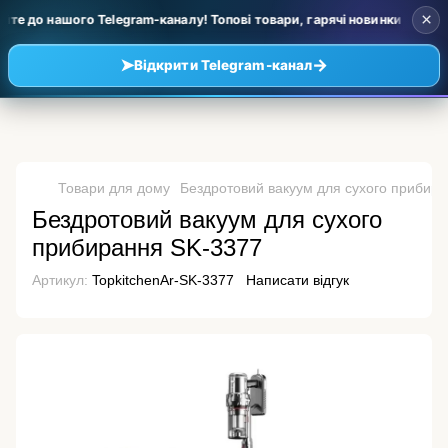
×
е до нашого Telegram-каналу! Топові товари, гарячі новинки та уцінк
➤
→
Відкрити Telegram-канал
Товари для дому
Бездротовий вакуум для сухого прибир
Бездротовий вакуум для сухого
прибирання SK-3377
Артикул:
TopkitchenAr-SK-3377
Написати відгук