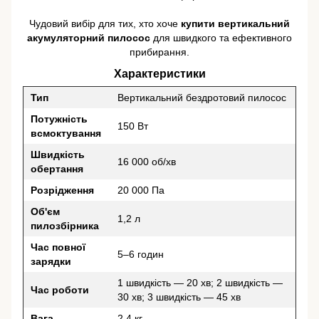
Чудовий вибір для тих, хто хоче
купити вертикальний
акумуляторний пилосос
для швидкого та ефективного
прибирання.
Характеристики
Тип
Вертикальний бездротовий пилосос
Потужність
150 Вт
всмоктування
Швидкість
16 000 об/хв
обертання
Розрідження
20 000 Па
Об'єм
1,2 л
пилозбірника
Час повної
5–6 годин
зарядки
1 швидкість — 20 хв; 2 швидкість —
Час роботи
30 хв; 3 швидкість — 45 хв
Вага
2,4 кг