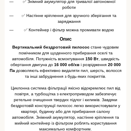
✅ Знімний акумулятор для тривалої автономної
роботи
✅ Настінне кріплення для зручного зберігання та
заряджання
✅ Контейнер і фільтр можна промивати водою
Опис
Вертикальний бездротовий пилосос
стане чудовим
помічником для щоденного прибирання оселі та
автомобіля. Потужність всмоктування
150 Вт
, швидкість
обертання двигуна до
16 000 об/хв
і розрідження
20 000
Па
дозволяють ефективно видаляти пил, шерсть, волосся
та інші забруднення з будь-яких покриттів.
Циклонна система фільтрації якісно відокремлює пил від
повітря, а турбощітка з електроприводом забезпечує
ретельне очищення твердих підлог і килимів. Завдяки
бездротовій конструкції пилосос легко використовувати у
квартирі, будинку або для прибирання салону
автомобіля. Знімний акумулятор, настінне кріплення та
мийний контейнер із фільтром роблять користування
максимально комфортним.