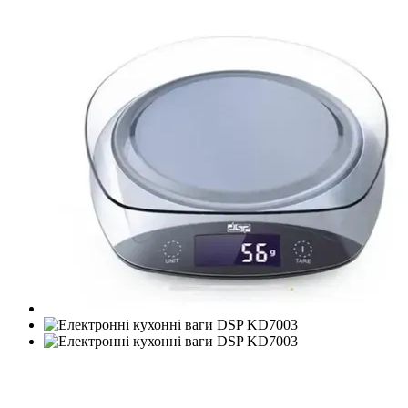
Новинка
−21%