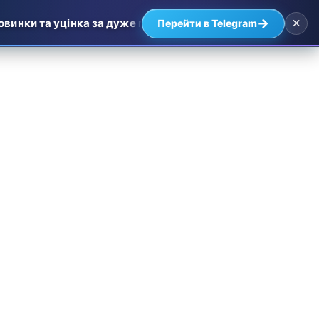
×
→
ки та уцінка за дуже приємними цінами — найвигідніші про
Перейти в Telegram