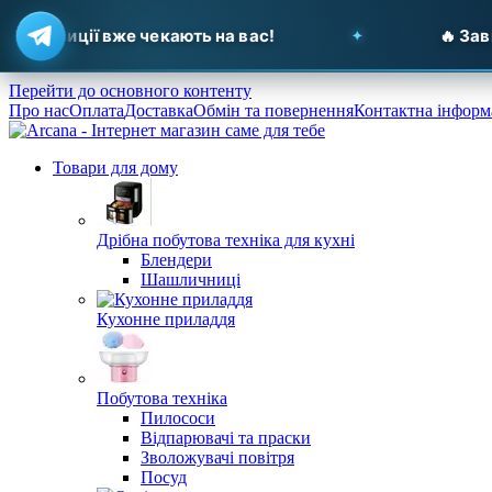
озиції вже чекають на вас!
🔥 Завітайт
Перейти до основного контенту
Про нас
Оплата
Доставка
Обмін та повернення
Контактна інформ
Товари для дому
Дрібна побутова техніка для кухні
Блендери
Шашличниці
Кухонне приладдя
Побутова техніка
Пилососи
Відпарювачі та праски
Зволожувачі повітря
Посуд