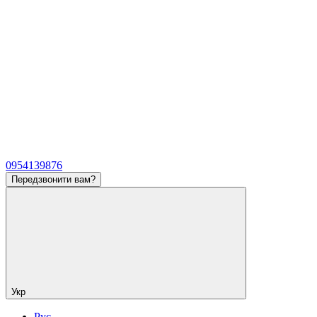
0954139876
Передзвонити вам?
Укр
Рус