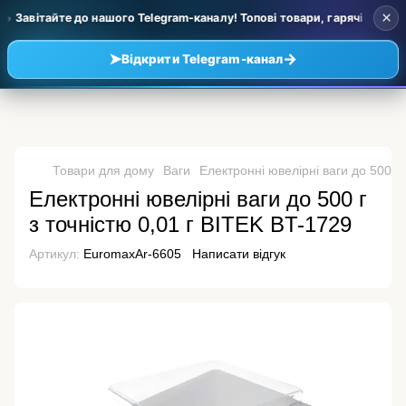
×
 Завітайте до нашого Telegram-каналу! Топові товари, гарячі новинки
➤
→
Відкрити Telegram-канал
Товари для дому
Ваги
Електронні ювелірні ваги до 500 г 
Електронні ювелірні ваги до 500 г
з точністю 0,01 г BITEK BT-1729
Артикул:
EuromaxAr-6605
Написати відгук