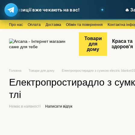
пропозиції вже чекають на вас!
🔥 Заві
Перейти до основного контенту
Про нас
Оплата
Доставка
Обмін та повернення
Контактна інфо
Товари
Краса та
для
здоров'я
дому
Головна
Товари для дому
Електропростирадло з сумкою electric blanket15
Електропростирадло з сумко
тлі
Немає в наявності
Написати відгук