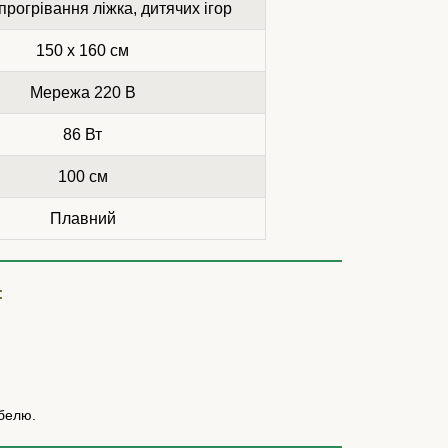
 прогрівання ліжка, дитячих ігор
150 x 160 см
Мережа 220 В
86 Вт
100 см
Плавний
:
абелю.