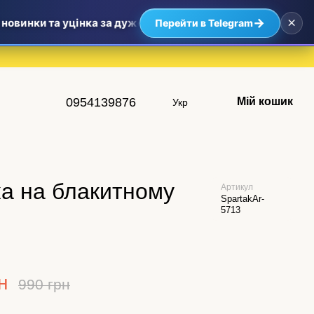
×
→
овинки та уцінка за дуже приємними цінами — найвигідніші
Перейти в Telegram
0954139876
Мій кошик
Укр
ка на блакитному
Артикул
SpartakAr-
5713
н
990 грн