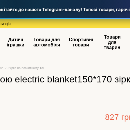
тайте до нашого Telegram-каналу! Топові товари, гарячі н
рмація
Товари
Дитячі
Товари для
Спортивні
для
іграшки
автомобіля
товари
тварин
0*170 зірка на блакитному тлі
ю electric blanket150*170 зір
827 гр