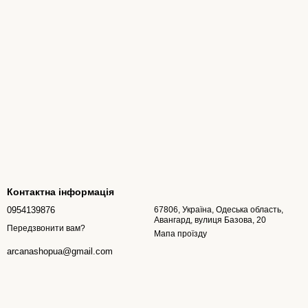
Контактна інформація
0954139876
67806, Україна, Одеська область,
Авангард, вулиця Базова, 20
Передзвонити вам?
Мапа проїзду
arcanashopua@gmail.com