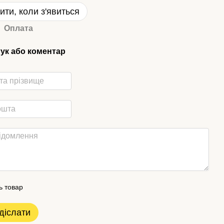
ити, коли з'явиться
Оплата
гук або коментар
ь товар
діслати