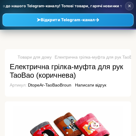
×
 до нашого Telegram-каналу! Топові товари, гарячі новинки та уцінка
➤
→
Відкрити Telegram-канал
Товари для дому
Електрична грілка-муфта для рук TaoBa
Електрична грілка-муфта для рук
TaoBao (коричнева)
Артикул:
DtopeAr-TaoBaoBroun
Написати відгук