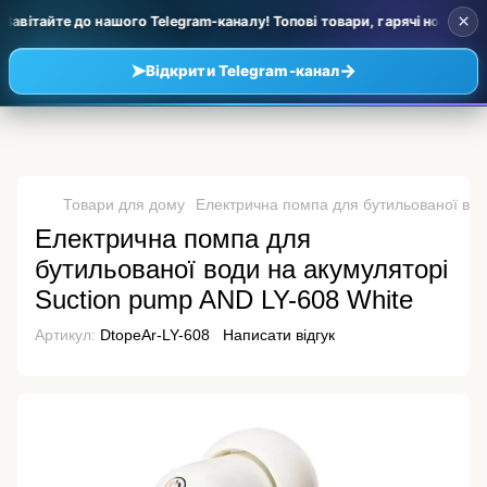
×
авітайте до нашого Telegram-каналу! Топові товари, гарячі новинки та
➤
→
Відкрити Telegram-канал
Товари для дому
Електрична помпа для бутильованої вод
Електрична помпа для
бутильованої води на акумуляторі
Suction pump AND LY-608 White
Артикул:
DtopeAr-LY-608
Написати відгук