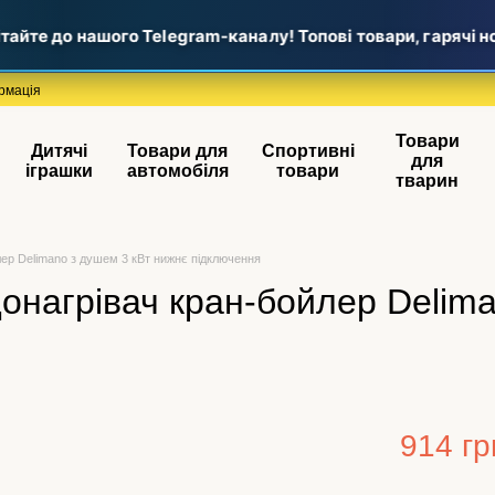
йте до нашого Telegram-каналу! Топові товари, гарячі нови
рмація
Товари
Дитячі
Товари для
Спортивні
для
іграшки
автомобіля
товари
тварин
ер Delimano з душем 3 кВт нижнє підключення
онагрівач кран-бойлер Delima
914 гр