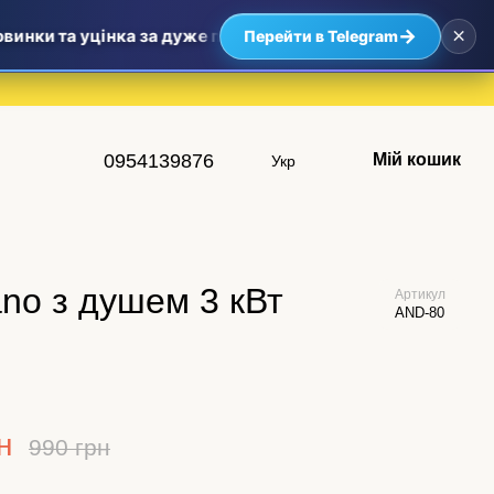
×
→
нки та уцінка за дуже приємними цінами — найвигідніші пр
Перейти в Telegram
0954139876
Мій кошик
Укр
no з душем 3 кВт
Артикул
AND-80
н
990 грн