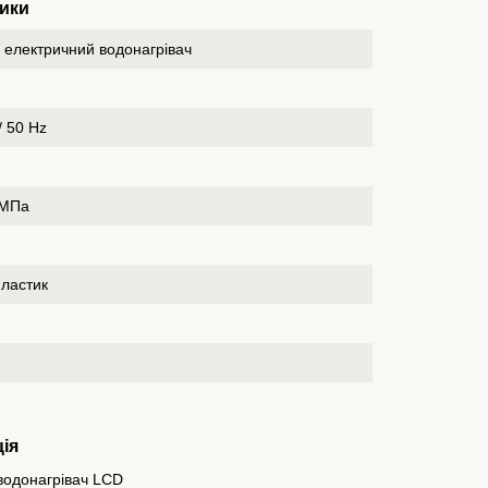
ики
 електричний водонагрівач
/ 50 Hz
 МПа
пластик
ія
водонагрівач LCD