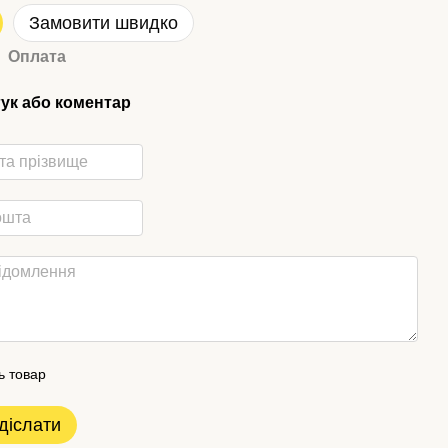
Замовити швидко
Оплата
гук або коментар
ь товар
діслати