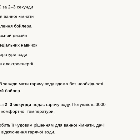
C за 2–3 секунди
я ванної кімнати
влення бойлера
асний дизайн
еціальних навичок
ератури води
 електроенергії
б завжди мати гарячу воду вдома без необхідності
ий бойлер.
рез
2–3 секунди
подає гарячу воду. Потужність 3000
о комфортної температури.
обить її чудовим рішенням для ванної кімнати, дачі
 відключення гарячої води.