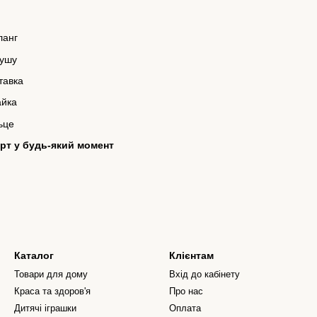
ланг
душу
тавка
айка
ьце
рт у будь-який момент
Каталог
Клієнтам
Товари для дому
Вхід до кабінету
Краса та здоров'я
Про нас
Дитячі іграшки
Оплата