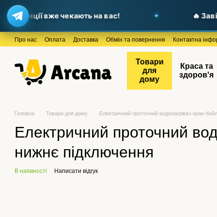
опозиції вже чекають на вас!
🔥 Завіта
Перейти до основного контенту
Про нас
Оплата
Доставка
Обмін та повернення
Контактна інфо
Товари
Краса та
для
здоров'я
дому
Головна
Товари для дому
Електричний проточний водонагрівач кран-бойл
Електричний проточний вод
нижнє підключення
В наявності
Написати відгук