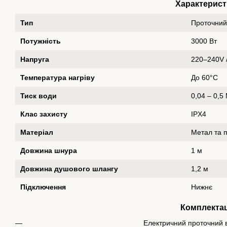
Характерист
Тип
Проточний
Потужність
3000 Вт
Напруга
220–240V 
Температура нагріву
До 60°C
Тиск води
0,04 – 0,5
Клас захисту
IPX4
Матеріал
Метал та 
Довжина шнура
1 м
Довжина душового шлангу
1,2 м
Підключення
Нижнє
Комплектац
Електричний проточний 