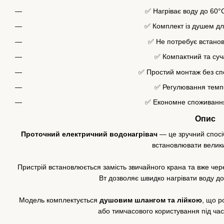
✅ Нагріває воду до 60°
✅ Комплект із душем дл
✅ Не потребує встано
✅ Компактний та суч
✅ Простий монтаж без сп
✅ Регулювання темп
✅ Економне споживання
Опис
Проточний електричний водонагрівач
— це зручний спосі
встановлювати велик
Пристрій встановлюється замість звичайного крана та вже че
Вт дозволяє швидко нагрівати воду д
Модель комплектується
душовим шлангом та лійкою
, що р
або тимчасового користування під час