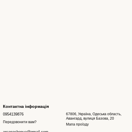
Контактна інформація
0954139876
67806, Україна, Одеська область,
Авангард, вулиця Базова, 20
Передзвонити вам?
Мапа проїзду
arcanashopua@gmail.com