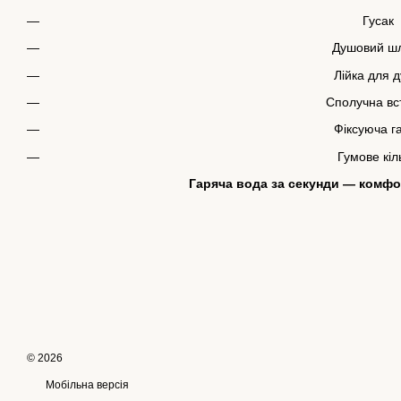
Гусак
Душовий ш
Лійка для 
Сполучна вс
Фіксуюча г
Гумове кіл
Гаряча вода за секунди — комфо
© 2026
Мобільна версія