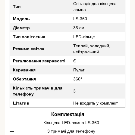
Світлодіодна кільцева
Тип
лампа
Модель
LS-360
Діаметр
35 см
Тип освітлення
LED-кільце
Теплий, холодний,
Режими світла
нейтральний
Регулювання яскравості
Є
Керування
Пульт
Обертання
360°
Кількість тримачів для
3
телефону
Штатив
Не входить у комплект
Комплектація
Кільцева LED-лампа LS-360
3 тримачі для телефону