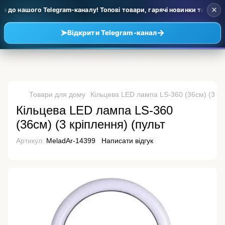
×
 до нашого Telegram-каналу! Топові товари, гарячі новинки та уцінка 
➤
→
Відкрити Telegram-канал
Товари для дому
Кільцева LED лампа LS-360 (36см) (3 кр
Кільцева LED лампа LS-360
(36см) (3 кріплення) (пульт
Артикул:
MeladAr-14399
Написати відгук