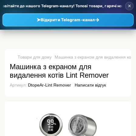
×
авітайте до нашого Telegram-каналу! Топові товари, гарячі новинки та
➤
→
Відкрити Telegram-канал
Товари для дому
Машинка з екраном для видалення котів
Машинка з екраном для
видалення котів Lint Remover
Артикул:
DtopeAr-Lint Remover
Написати відгук