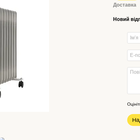
Доставка
Новий від
Оцініт
На