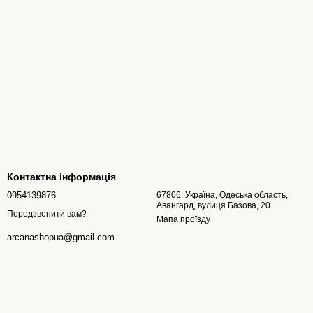
Контактна інформація
0954139876
67806, Україна, Одеська область,
Авангард, вулиця Базова, 20
Передзвонити вам?
Мапа проїзду
arcanashopua@gmail.com