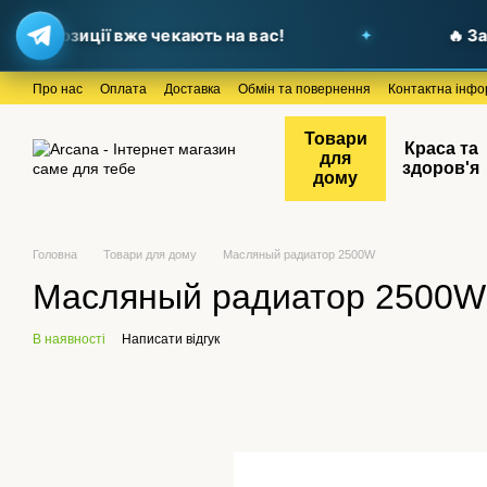
пропозиції вже чекають на вас!
🔥 Завіт
Перейти до основного контенту
Про нас
Оплата
Доставка
Обмін та повернення
Контактна інфо
Товари
Краса та
для
здоров'я
дому
Головна
Товари для дому
Масляный радиатор 2500W
Масляный радиатор 2500W
В наявності
Написати відгук