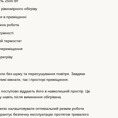
ть 2500 Вт
 рівномірного обігріву
я в приміщенні
мна робота
ужності
ий термостат
 переміщення
ерегріву
пло без шуму та пересушування повітря. Завдяки
ликі кімнати, так і просторі приміщення.
 поступово віддають його в навколишній простір. Це
навіть після вимкнення обігрівача.
 легко налаштовувати оптимальний режим роботи
гарантує безпечну експлуатацію протягом тривалого