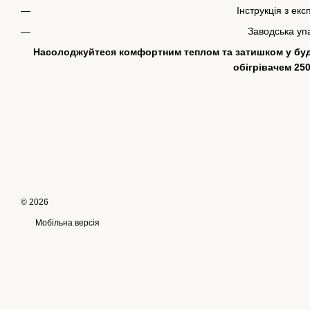
Інструкція з екс
Заводська уп
Насолоджуйтеся комфортним теплом та затишком у буд
обігрівачем 250
© 2026
Мобільна версія
Інтернет-магазин створений з Хорошоп