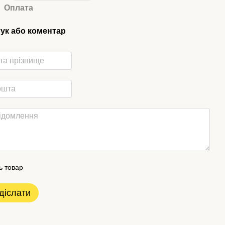
Оплата
гук або коментар
ь товар
діслати