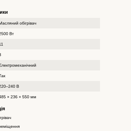
ики
Масляний обігрівач
2500 Вт
11
3
Електромеханічний
Так
220–240 В
485 × 236 × 550 мм
ія
грівач
ереміщення