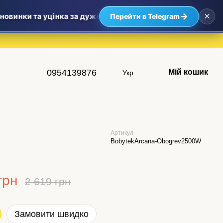
×
→
винки та уцінка за дуже приємними цінами — найвигідніші 
Перейти в Telegram
0954139876
Мій кошик
Укр
Артикул
BobytekArcana-Obogrev2500W
грн
2 619 грн
Замовити швидко