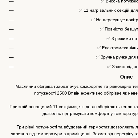
✅ Висока потужніс
✅ 11 нагрівальних секцій для
✅ Не пересушує повітр
✅ Повністю безшу
✅ 3 режими пот
✅ Електромеханічн
✅ Зручна ручка для
✅ Захист від п
Опис
Масляний обігрівач забезпечує комфортне та рівномірне те
потужності 2500 Вт він ефективно обігріває як неве
Пристрій оснащений 11 секціями, які довго зберігають тепло та
дозволяє підтримувати комфортну температуру 
Три рівні потужності та вбудований термостат дозволяють
залежно від температури в приміщенні. Захист від перегріву 