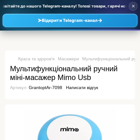
×
вітайте до нашого Telegram-каналу! Топові товари, гарячі новинки та
➤
→
Відкрити Telegram-канал
Краса та здоров'я
Масажери
Мультифункціональний руч
Мультифункціональний ручний
міні-масажер Mimo Usb
Артикул:
GrantoptAr-7098
Написати відгук