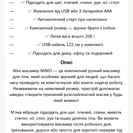
✅ Підходить для шиї, плечей, спини, рук, ніг і стоп
✅ Живлення від USB або 3 батарейок AAA
✅ Автоматичний старт при натисканні
✅ Компактний розмір — зручно брати з собою
✅ Легка вага всього 200 г
✅ USB-кабель 122 см у комплекті
✅ Підходить для дому, офісу та подорожей
Опис
Міні масажер MIMO — це компактний ручний масажер
для тіла, який особливо зручний для людей, що багато
часу проводять за комп’ютером або мають сидячу роботу.
Незважаючи на невеликий розмір, пристрій допомагає
швидко створити приємний розслаблюючий масаж у будь-
який момент.
М’яка вібрація підходить для шиї, плечей, спини, живота,
стегон, ніг, стоп, рук та інших ділянок тіла. Ви можете
використовувати масажер після робочого дня,
тренування, дороги або просто для короткої перерви під