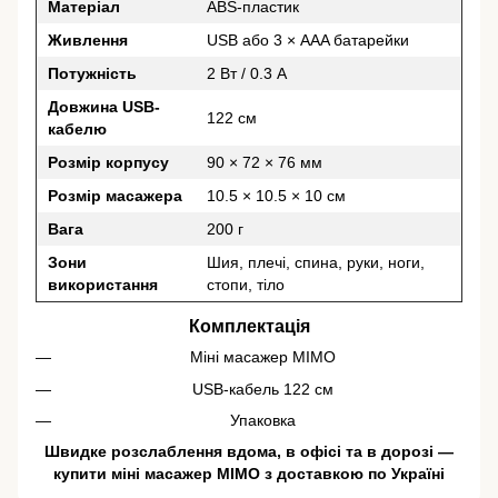
Матеріал
ABS-пластик
Живлення
USB або 3 × AAA батарейки
Потужність
2 Вт / 0.3 A
Довжина USB-
122 см
кабелю
Розмір корпусу
90 × 72 × 76 мм
Розмір масажера
10.5 × 10.5 × 10 см
Вага
200 г
Зони
Шия, плечі, спина, руки, ноги,
використання
стопи, тіло
Комплектація
Міні масажер MIMO
USB-кабель 122 см
Упаковка
Швидке розслаблення вдома, в офісі та в дорозі —
купити міні масажер MIMO з доставкою по Україні