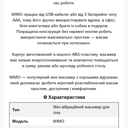
час роботи.
MIMO працює від USB-кабелю або від 3 батарейок типу
AAA, тому його зручно використовувати вдома, в офісі,
біля комп’ютера або брати із собою в подорож.
Покращена конструкція без окремої кнопки робить
використання максимально простим — масаж
починається при натисканні.
Корпус виготовлений із міцного ABS-пластику, масажер
має низьке енергоспоживання та компактно поміщається
в сумку, рюкзак або шухляду робочого столу.
MIMO — популярний міні масажер з хорошими відгуками,
який допомагає зробити короткий розслаблюючий масаж
простим, доступним і комфортним.
⚙️ Характеристики
Міні вібраційний масажер для
Тип
тіла
Модель
MIMO