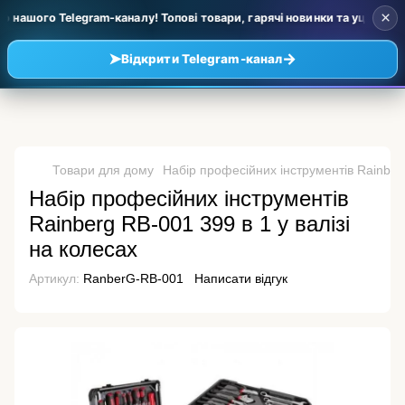
×
нашого Telegram-каналу! Топові товари, гарячі новинки та уцінка за 
➤
→
Відкрити Telegram-канал
Товари для дому
Набір професійних інструментів Rainberg
Набір професійних інструментів
Rainberg RB-001 399 в 1 у валізі
на колесах
Артикул:
RanberG-RB-001
Написати відгук