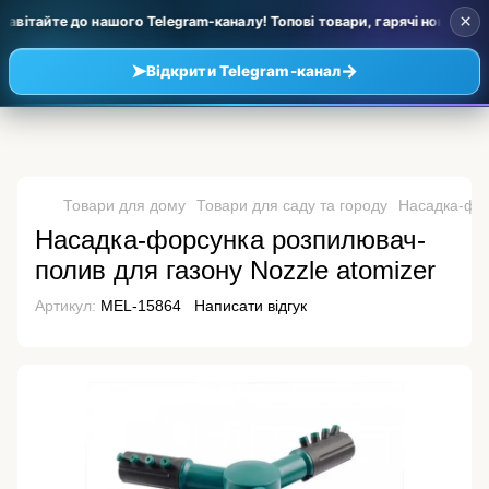
×
авітайте до нашого Telegram-каналу! Топові товари, гарячі новинки та
➤
→
Відкрити Telegram-канал
Товари для дому
Товари для саду та городу
Насадка-фор
Насадка-форсунка розпилювач-
полив для газону Nozzle atomizer
Артикул:
MEL-15864
Написати відгук