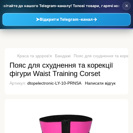
×
вітайте до нашого Telegram-каналу! Топові товари, гарячі новинки та 
➤
→
Відкрити Telegram-канал
Краса та здоров'я
Бандажі
Пояс для схуднення та корекції
Пояс для схуднення та корекції
фігури Waist Training Corset
Артикул:
dtopelectronic-LY-10-PRNSA
Написати відгук